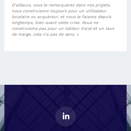
D’ailleurs, vous le remarquerez dans nos projets,
nous construisons toujours pour un utilisateur
locataire ou acquéreur, et nous le faisons depuis
longtemps, bien avant cette crise. Nous ne
construisons pas pour un tableur Excel et un taux
de marge, cela n’a pas de sens. »