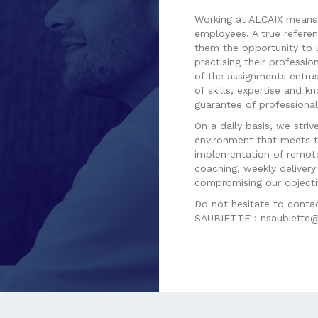
Working at ALCAIX means j
employees. A true referenc
them the opportunity to 
practising their profession
of the assignments entru
of skills, expertise and k
guarantee of professional
On a daily basis, we stri
environment that meets 
implementation of remote
coaching, weekly delivery 
compromising our objecti
Do not hesitate to conta
SAUBIETTE : nsaubiette@a