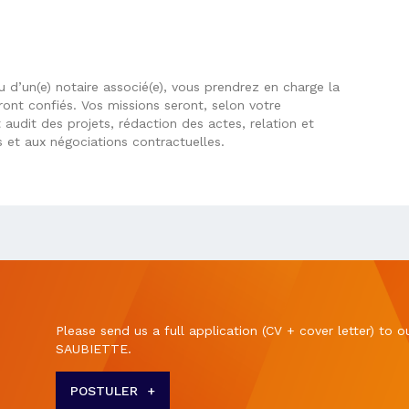
ou d’un(e) notaire associé(e), vous prendrez en charge la
ront confiés. Vos missions seront, selon votre
audit des projets, rédaction des actes, relation et
s et aux négociations contractuelles.
Please send us a full application (CV + cover letter) to
SAUBIETTE.
POSTULER
+